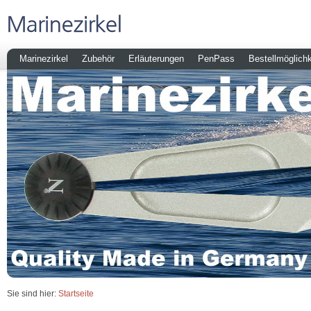
Marinezirkel
Zubehör
Erläuterungen
PenPass
Bestellmöglichk
Sie sind hier:
Startseite